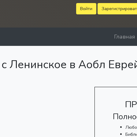
Войти
Зарегистрироват
Главная
с Ленинское в Аобл Еврей
ПР
Полно
Любо
Библ