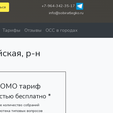
+7-964-342-35-17
ься
info@sobiratlegko.ru
Тарифы
Отзывы
ОСС в городах
ская, р-н
ОМО тариф
стью бесплатно *
е количество собраний
иотека типовых вопросов