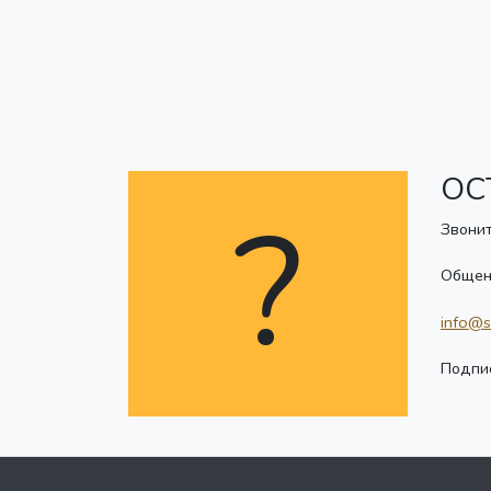
ОС
?
Звонит
Общен
info@s
Подпис