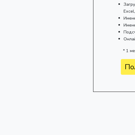
Загру
Excel
Имен
Имен
Подс
Онла
* 1 м
По