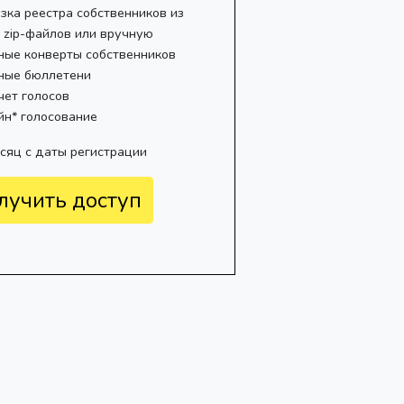
зка реестра собственников из
, zip-файлов или вручную
ные конверты собственников
ные бюллетени
чет голосов
йн* голосование
есяц с даты регистрации
лучить доступ