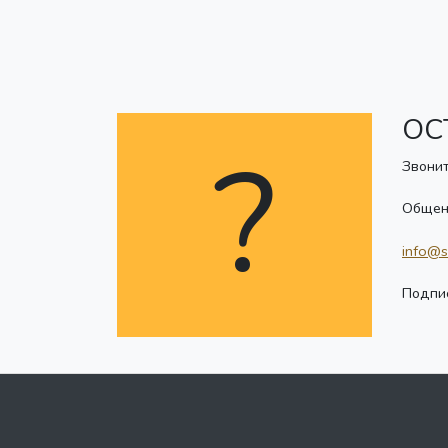
ОС
?
Звонит
Общен
info@s
Подпис