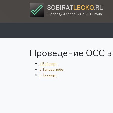
SOBIRAT
LEGKO
.RU
Проводим собрания с 2010 года
Проведение ОСС в 
с Бабаюрт
с Тамазатюбе
п Татаюрт