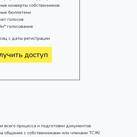
ные конверты собственников
ные бюллетени
чет голосов
йн* голосование
есяц с даты регистрации
лучить доступ
ии всего процесса и подготовки документов.
на общение с собственниками или членами ТСЖ/