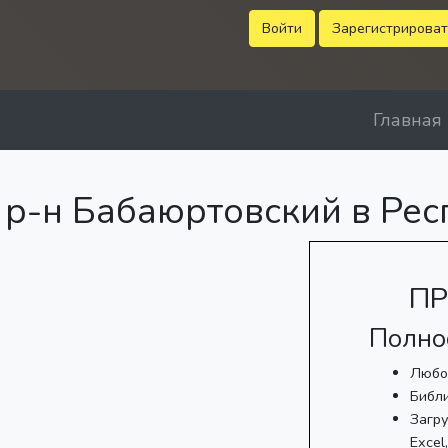
Войти
Зарегистрироват
Главная
р-н Бабаюртовский в Рес
ПР
Полно
Любо
Библ
Загру
Excel