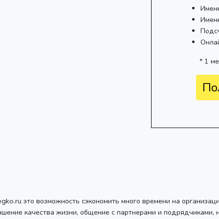
Имен
Имен
Подс
Онла
* 1 м
По
egko.ru это возможность сэкономить много времени на организац
чшение качества жизни, общение с партнерами и подрядчиками, 