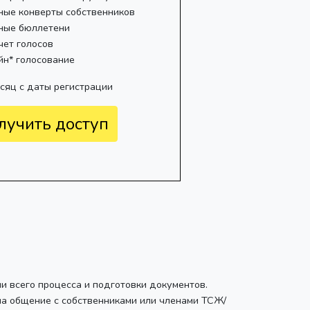
ные конверты собственников
ные бюллетени
чет голосов
йн* голосование
есяц с даты регистрации
лучить доступ
ии всего процесса и подготовки документов.
на общение с собственниками или членами ТСЖ/