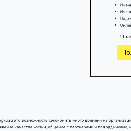
Имен
Имен
Подс
Онла
* 1 м
По
egko.ru это возможность сэкономить много времени на организац
чшение качества жизни, общение с партнерами и подрядчиками, 