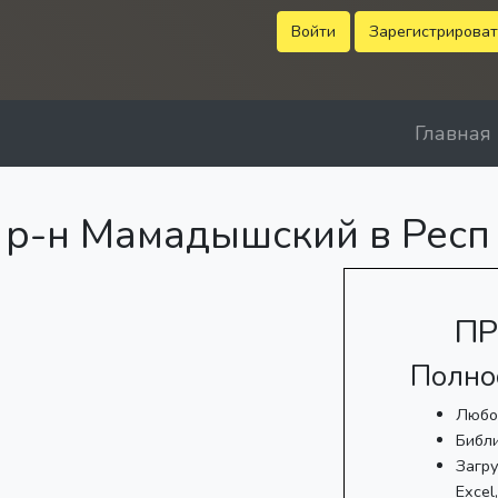
Войти
Зарегистрироват
Главная
р-н Мамадышский в Респ 
ПР
Полно
Любо
Библ
Загру
Excel