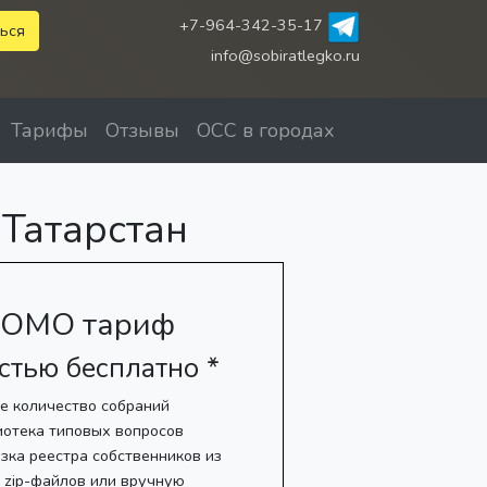
+7-964-342-35-17
ься
info@sobiratlegko.ru
Тарифы
Отзывы
ОСС в городах
Татарстан
ОМО тариф
стью бесплатно *
е количество собраний
иотека типовых вопросов
зка реестра собственников из
, zip-файлов или вручную