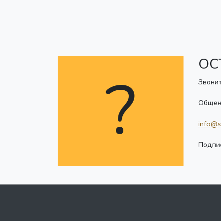
ОС
?
Звонит
Общен
info@s
Подпис