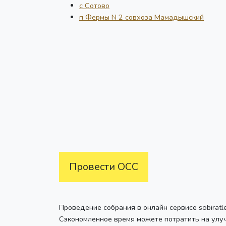
с Сотово
п Фермы N 2 совхоза Мамадышский
Провести ОСС
Проведение собрания в онлайн сервисе sobiratl
Сэкономленное время можете потратить на улу