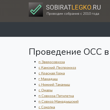
SOBIRAT
LEGKO
.RU
Проводим собрания с 2010 года
Проведение ОСС в 
п Зверосовхоза
с Камский Леспромхоз
с Красная Горка
г Мамадыш
с Нижний Таканыш
с Омары
п Совхоза Пятилетка
п Совхоз Мамадышский
с Соколка