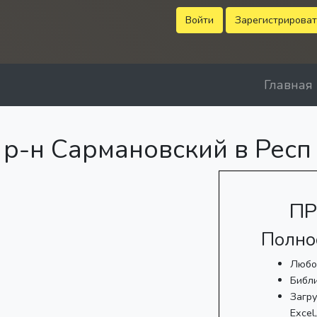
Войти
Зарегистрироват
Главная
р-н Сармановский в Респ
ПР
Полно
Любо
Библ
Загру
Excel