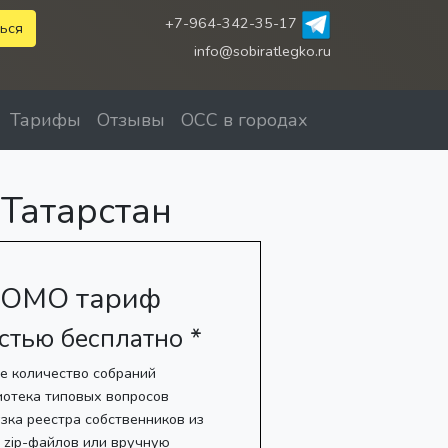
+7-964-342-35-17
ься
info@sobiratlegko.ru
Тарифы
Отзывы
ОСС в городах
 Татарстан
ОМО тариф
стью бесплатно *
е количество собраний
иотека типовых вопросов
зка реестра собственников из
, zip-файлов или вручную