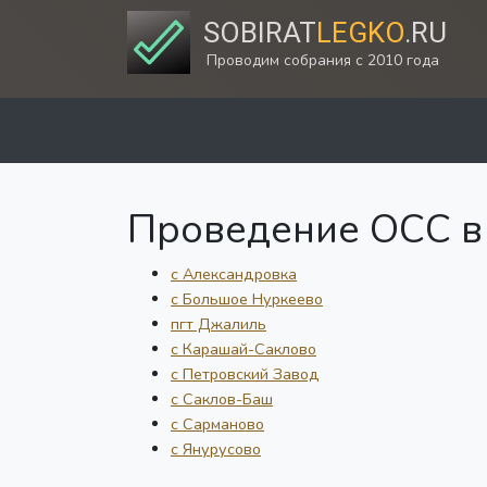
SOBIRAT
LEGKO
.RU
Проводим собрания с 2010 года
Проведение ОСС в 
с Александровка
с Большое Нуркеево
пгт Джалиль
с Карашай-Саклово
с Петровский Завод
с Саклов-Баш
с Сарманово
с Янурусово