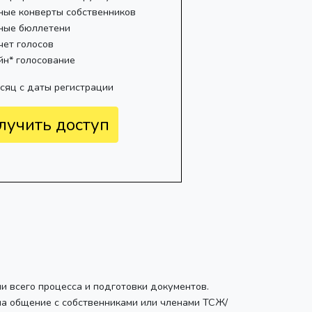
ные конверты собственников
ные бюллетени
чет голосов
йн* голосование
есяц с даты регистрации
лучить доступ
ии всего процесса и подготовки документов.
на общение с собственниками или членами ТСЖ/