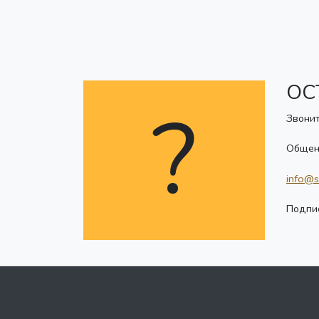
ОС
?
Звонит
Общен
info@s
Подпис