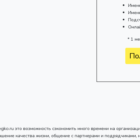
Имен
Имен
Подс
Онла
* 1 м
По
egko.ru это возможность сэкономить много времени на организац
чшение качества жизни, общение с партнерами и подрядчиками, 