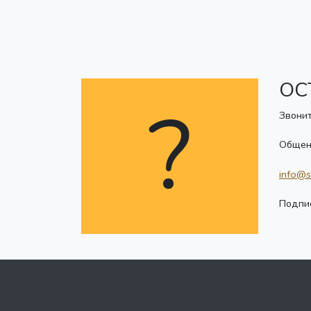
ОС
?
Звонит
Общен
info@s
Подпис