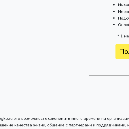
Имен
Имен
Подс
Онла
* 1 м
По
egko.ru это возможность сэкономить много времени на организац
чшение качества жизни, общение с партнерами и подрядчиками, 