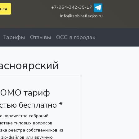
+7-964-342-35-17
ься
info@sobiratlegko.ru
Тарифы
Отзывы
ОСС в городах
асноярский
ОМО тариф
стью бесплатно *
е количество собраний
иотека типовых вопросов
зка реестра собственников из
, zip-файлов или вручную