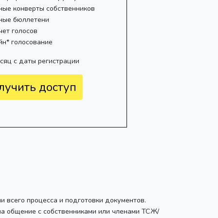
ные конверты собственников
ные бюллетени
чет голосов
йн* голосование
есяц с даты регистрации
лучить доступ
ии всего процесса и подготовки документов.
на общение с собственниками или членами ТСЖ/