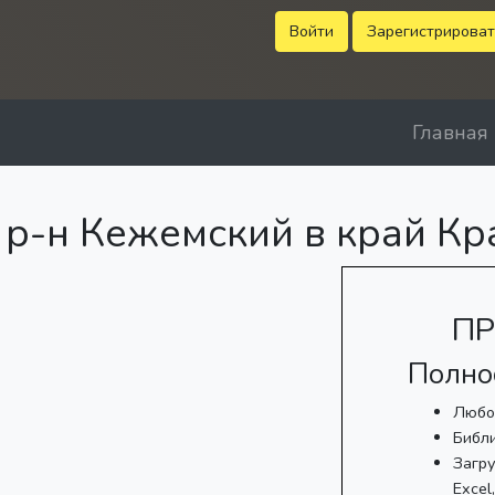
Войти
Зарегистрироват
Главная
р-н Кежемский в край Кр
ПР
Полно
Любо
Библ
Загру
Excel