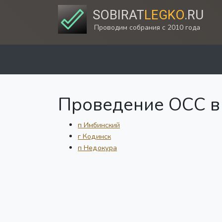
SOBIRAT
LEGKO
.RU
Проводим собрания с 2010 года
Проведение ОСС в 
п Имбинский
г Кодинск
п Недокура