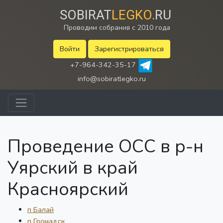
SOBIRAT
LEGKO
.RU
Проводим собрания с 2010 года
Войти
Зарегистрироваться
+7-964-342-35-17
info@sobiratlegko.ru
Проведение ОСС в р-н
Уярский в край
Красноярский
п Балай
п Громадск