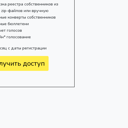
зка реестра собственников из
, zip-файлов или вручную
ные конверты собственников
ные бюллетени
чет голосов
йн* голосование
есяц с даты регистрации
лучить доступ