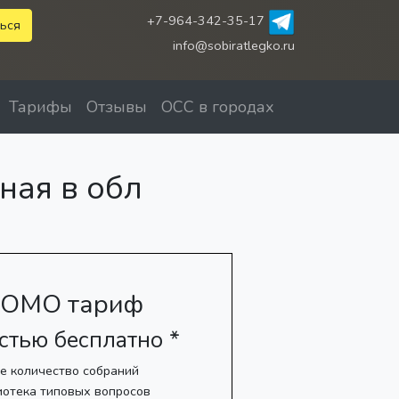
+7-964-342-35-17
ься
info@sobiratlegko.ru
Тарифы
Отзывы
ОСС в городах
ная в обл
ОМО тариф
стью бесплатно *
е количество собраний
иотека типовых вопросов