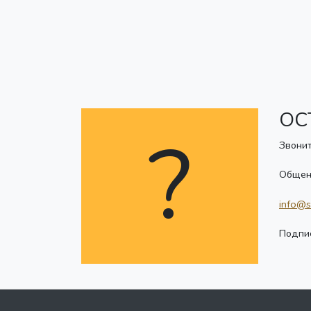
ОС
?
Звонит
Общен
info@s
Подпис