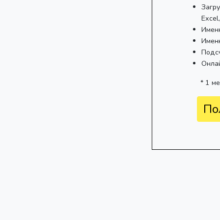
Загру
Excel
Имен
Имен
Подс
Онла
* 1 м
По