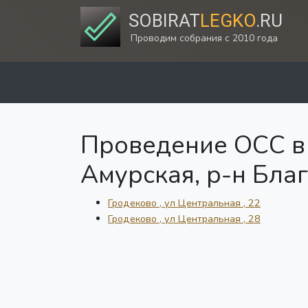
SOBIRAT
LEGKO
.RU
Проводим собрания с 2010 года
Проведение ОСС в 
Амурская, р-н Бла
Гродеково , ул Центральная , 22
Гродеково , ул Центральная , 28