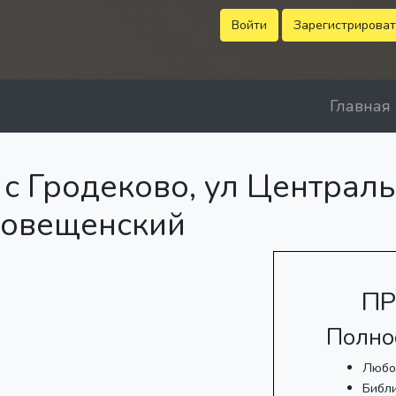
Войти
Зарегистрироват
Главная
с Гродеково, ул Централь
говещенский
ПР
Полно
Любо
Библ