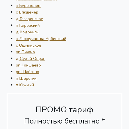
п Буреполом
с Вякшенер
д Гагаринское
п Кировский
д Кодочиги
п Лесоучастка Арбинский
с Ошминское
рп Пижма
д Сухой Овраг
рп Тоншаево
рп Шайгино
п Шерстки
п Южный
ПРОМО тариф
Полностью бесплатно *