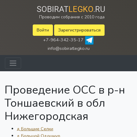
SOBIRAT
LEGKO
.RU
Проводим собрания с 2010 года
Войти
Зарегистрироваться
+7-964-342-35-17
info@sobiratlegko.ru
Проведение ОСС в р-н
Тоншаевский в обл
Нижегородская
д Большие Селки
д Большой Одошнур